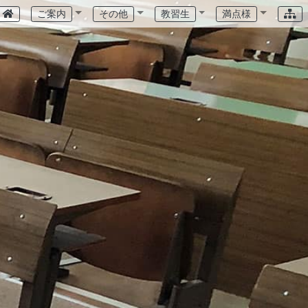
ご案内
その他
教習生
満点様