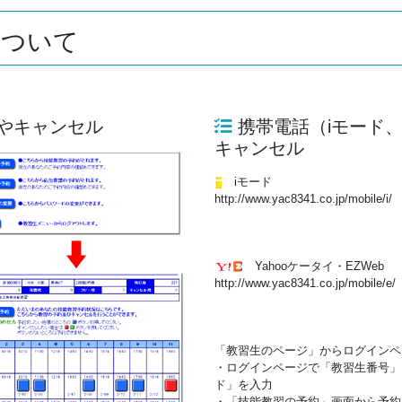
について
やキャンセル
携帯電話（iモード、Y
キャンセル
iモード
http://www.yac8341.co.jp/mobile/i/
Yahooケータイ・EZWeb
http://www.yac8341.co.jp/mobile/e/
「教習生のページ」からログインペ
・ログインページで「教習生番号」
ド」を入力
・「技能教習の予約」画面から予約