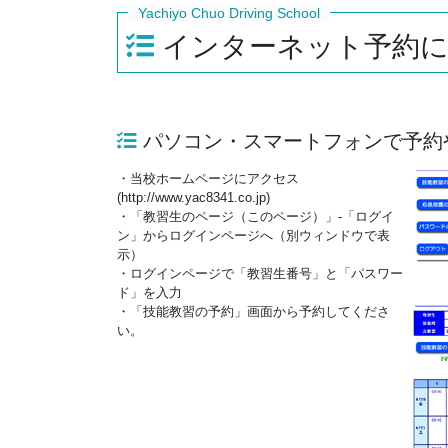
インターネット予約
パソコン・スマートフォンで予約
・当校ホームページにアクセス
(http://www.yac8341.co.jp)
・「教習生のページ（このページ）」-「ログイ
ン」からログインページへ（別ウィンドウで表
示）
・ログインページで「教習生番号」と「パスワー
ド」を入力
・「技能教習の予約」画面から予約してくださ
い。